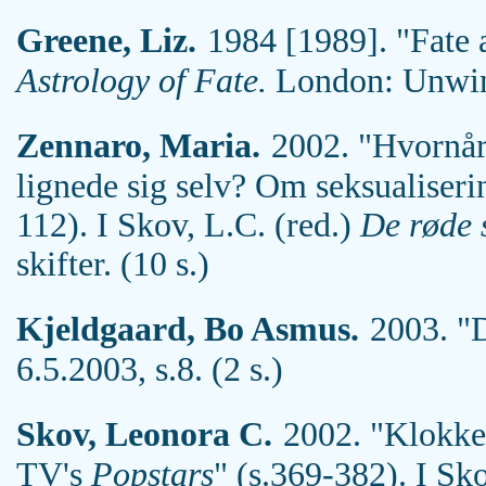
Greene, Liz.
1984 [1989].
"Fate 
Astrology of Fate.
London: Unwin.
Zennaro, Maria.
2002. "Hvornår 
lignede sig selv? Om seksualiseri
112). I Skov, L.C. (red.)
De røde 
skifter. (10 s.)
Kjeldgaard, Bo Asmus.
2003. "D
6.5.2003, s.8. (2 s.)
Skov, Leonora C.
2002. "Klokke
TV's
Popstars
" (s.369-382). I Sk