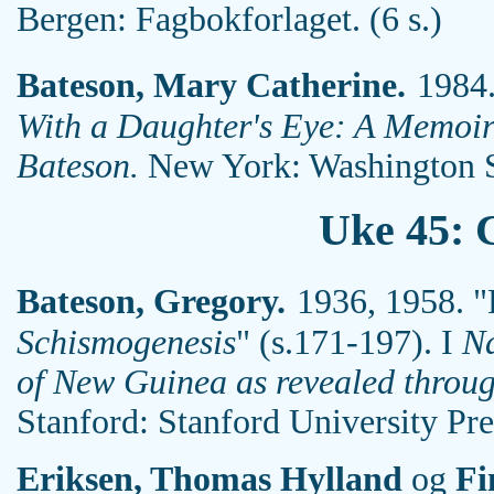
Bergen: Fagbokforlaget. (6 s.)
Bateson, Mary Catherine.
1984.
With a Daughter's Eye: A Memoi
Bateson.
New York: Washington Sq
Uke 45: C
Bateson, Gregory.
1936, 1958. "
Schismogenesis
" (s.171-197). I
Na
of New Guinea as revealed throug
Stanford: Stanford University Pr
Eriksen, Thomas Hylland
og
Fin