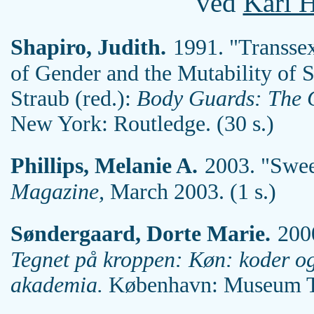
ved
Kari H
Shapiro, Judith.
1991. "Transsex
of Gender and the Mutability of S
Straub (red.):
Body Guards: The C
New York: Routledge. (30 s.)
Phillips, Melanie A.
2003. "Swee
Magazine,
March 2003. (1 s.)
Søndergaard, Dorte Marie.
200
Tegnet på kroppen: Køn: koder og
akademia.
København: Museum Tus