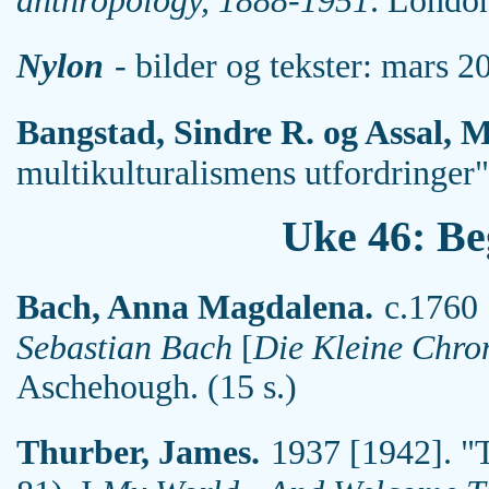
anthropology, 1888-1951
. London
Nylon
- bilder og tekster: mars 20
Bangstad, Sindre R. og Assal, 
multikulturalismens utfordringer"
Uke 46: Be
Bach, Anna Magdalena.
c.1760 
Sebastian Bach
[
Die Kleine Chr
Aschehough. (15 s.)
Thurber, James.
1937 [1942]. "T