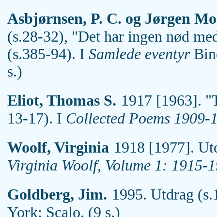
Asbjørnsen, P. C. og Jørgen Mo
(s.28-32), "Det har ingen nød med
(s.385-94). I
Samlede eventyr
Bind
s.)
Eliot, Thomas S.
1917 [1963]. "T
13-17). I
Collected Poems 1909-
Woolf, Virginia
1918 [1977]. Utd
Virginia Woolf, Volume 1: 1915-1
Goldberg, Jim.
1995. Utdrag (s.
York: Scalo. (9 s.)