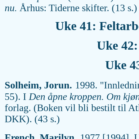
nu.
Århus: Tiderne skifter. (13 s.)
Uke 41: Feltarb
Uke 42:
Uke 4
Solheim, Jorun.
1998. "Innledni
55). I
Den åpne kroppen. Om kjøn
forlag. (Boken vil bli bestilt til
DKK). (43 s.)
French, Marilyn.
1977 [1994]. U