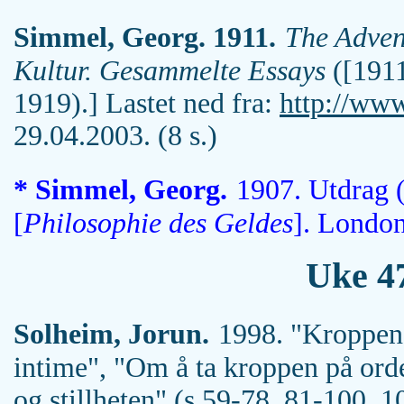
Simmel, Georg. 1911.
The Adven
Kultur. Gesammelte Essays
([1911
1919).] Lastet ned fra:
http://www
29.04.2003. (8 s.)
* Simmel, Georg.
1907. Utdrag (
[
Philosophie des Geldes
]. London
Uke 4
Solheim, Jorun.
1998. "Kroppen 
intime", "Om å ta kroppen på orde
og stillheten" (s.59-78, 81-100, 