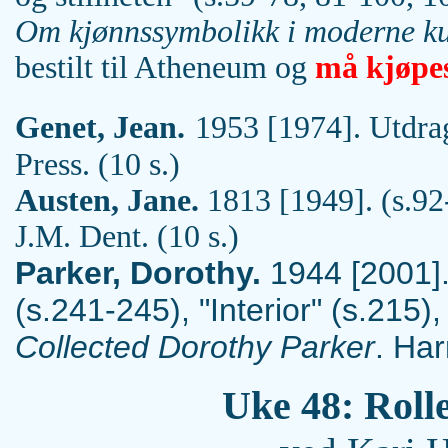
Om kjønnssymbolikk i moderne ku
bestilt til Atheneum og
må kjøpe
Genet, Jean.
1953 [1974]. Utdrag
Press. (10 s.)
Austen, Jane.
1813 [1949]. (s.92
J.M. Dent. (10 s.)
Parker, Dorothy.
1944 [2001]. 
(s.241-245), "Interior" (s.215
Collected Dorothy Parker
. Ha
Uke 48: Rolle