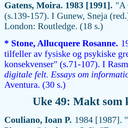
Gatens, Moira. 1983 [1991].
"A 
(s.139-157). I Gunew, Sneja (red
London: Routledge. (18 s.)
* Stone, Allucquere Rosanne.
1
tilfeller av fysiske og psykiske g
konsekvenser" (s.71-107). I Rasm
digitale felt. Essays om informat
Aventura. (30 s.)
Uke 49: Makt som k
Couliano, Ioan P.
1984 [1987]. "