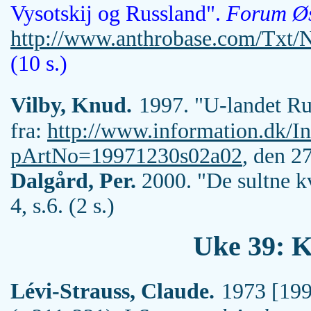
Vysotskij og Russland".
Forum Ø
http://www.anthrobase.com/Txt/
(10 s.)
Vilby, Knud.
1997. "U-landet R
fra:
http://www.information.dk/I
pArtNo=19971230s02a02
, den 27
Dalgård, Per.
2000. "De sultne k
4, s.6. (2 s.)
Uke 39: K
Lévi-Strauss, Claude.
1973 [199