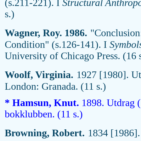
(s.211-221). I
Structural Anthrop
s.)
Wagner, Roy. 1986.
"Conclusion
Condition" (s.126-141). I
Symbols
University of Chicago Press. (16 s
Woolf, Virginia.
1927 [1980]. Ut
London: Granada. (11 s.)
* Hamsun, Knut.
1898. Utdrag (
bokklubben. (11 s.)
Browning, Robert.
1834 [1986].