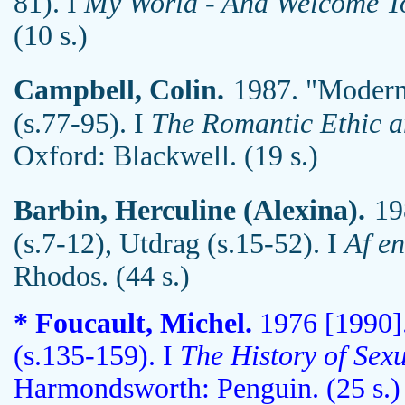
81). I
My World - And Welcome To
(10 s.)
Campbell, Colin.
1987. "Moder
(s.77-95). I
The Romantic Ethic a
Oxford: Blackwell. (19 s.)
Barbin, Herculine (Alexina).
19
(s.7-12), Utdrag (s.15-52). I
Af en
Rhodos. (44 s.)
* Foucault, Michel.
1976 [1990].
(s.135-159). I
The History of Sexu
Harmondsworth: Penguin. (25 s.)