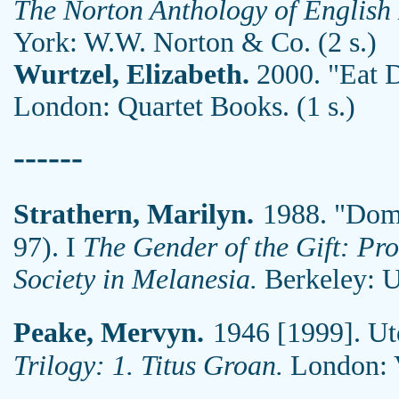
The Norton Anthology of English Li
York: W.W. Norton & Co. (2 s.)
Wurtzel, Elizabeth.
2000. "Eat D
London: Quartet Books. (1 s.)
------
Strathern, Marilyn.
1988. "Dom
97). I
The Gender of the Gift: P
Society in Melanesia.
Berkeley: Un
Peake, Mervyn.
1946 [1999]. Ut
Trilogy: 1. Titus Groan.
London: V