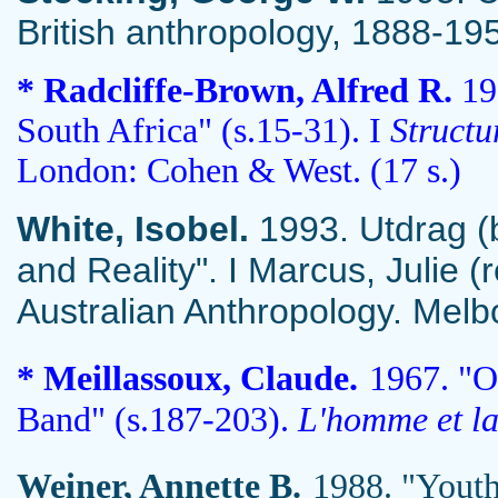
British anthropology, 1888-19
* Radcliffe-Brown, Alfred R.
192
South Africa" (s.15-31). I
Structu
London: Cohen & West. (17 s.)
White, Isobel.
1993. Utdrag (b
and Reality". I Marcus, Julie (
Australian Anthropology. Melb
* Meillassoux, Claude.
1967. "O
Band" (s.187-203).
L'homme et la
Weiner, Annette B.
1988. "Youth