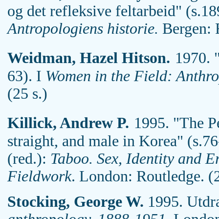
og det refleksive feltarbeid" (s.1
Antropologiens historie.
Bergen: F
Weidman, Hazel Hitson.
1970. 
63). I
Women in the Field: Anthro
(25 s.)
Killick, Andrew P.
1995. "The Pe
straight, and male in Korea" (s.
(red.):
Taboo. Sex, Identity and Er
Fieldwork
. London: Routledge. (2
Stocking, George W.
1995. Utdra