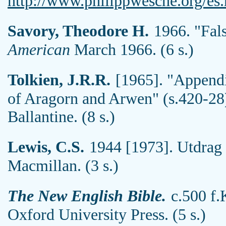
http://www.philippwesche.org/es
Savory, Theodore H.
1966. "Fal
American
March 1966. (6 s.)
Tolkien, J.R.R.
[1965]. "Appendix
of Aragorn and Arwen" (s.420-28
Ballantine. (8 s.)
Lewis, C.S.
1944 [1973]. Utdrag 
Macmillan. (3 s.)
The New English Bible.
c.500 f.
Oxford University Press. (5 s.)