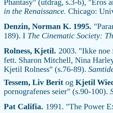
Phantasy" (utdrag, s.3-6), "Eros 
in the Renaissance.
Chicago: Unive
Denzin, Norman K. 1995.
"Para
189). I
The Cinematic Society: Th
Rolness, Kjetil.
2003. "Ikke noe 
fett. Sharon Mitchell, Nina Harl
Kjetil Rolness" (s.76-89).
Samtid
Tessem, Liv Berit
og
Kjetil Wie
pornografenes seier" (s.90-100).
Pat Califia.
1991. "The Power Ex