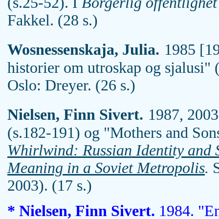
(s.25-52). I
Borgerlig offentlighet
Fakkel. (28 s.)
Wosnessenskaja, Julia.
1985 [19
historier om utroskap og sjalusi" 
Oslo: Dreyer. (26 s.)
Nielsen, Finn Sivert.
1987, 2003.
(s.182-191) og "Mothers and Sons
Whirlwind: Russian Identity and 
Meaning in a Soviet Metropolis
.
S
2003). (17 s.)
* Nielsen, Finn Sivert.
1984. "En