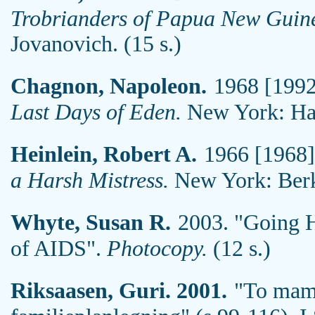
Trobrianders of Papua New Guin
Jovanovich. (15 s.)
Chagnon, Napoleon.
1968 [1992
Last Days of Eden.
New York: Har
Heinlein, Robert A.
1966 [1968]
a Harsh Mistress.
New York: Berke
Whyte, Susan R.
2003. "Going H
of AIDS".
Photocopy.
(12 s.)
Riksaasen, Guri. 2001.
"To mamm