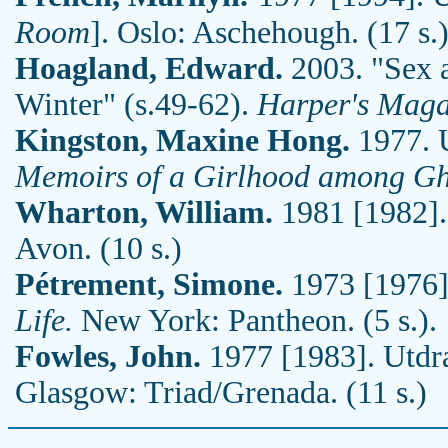
Room
]. Oslo: Aschehough. (17 s.
Hoagland, Edward.
2003. "Sex a
Winter" (s.49-62).
Harper's Maga
Kingston, Maxine Hong.
1977. U
Memoirs of a Girlhood among Gh
Wharton, William.
1981 [1982].
Avon. (10 s.)
Pétrement, Simone.
1973 [1976].
Life.
New York: Pantheon. (5 s.).
Fowles, John.
1977 [1983]. Utdra
Glasgow: Triad/Grenada. (11 s.)