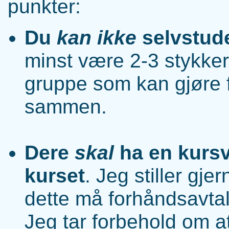
punkter:
Du
kan ikke
selvstude
minst være 2-3 stykke
gruppe som kan gjøre 
sammen.
Dere
skal
ha en kursv
kurset
. Jeg stiller gj
dette må forhåndsavtale
Jeg tar forbehold om at