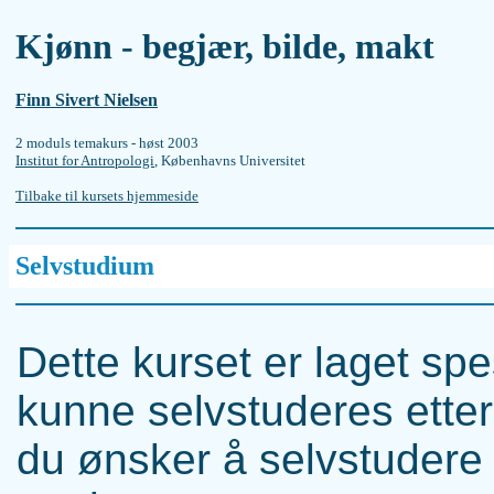
Kjønn - begjær, bilde, makt
Finn Sivert Nielsen
2 moduls temakurs - høst 2003
Institut for Antropologi
, Københavns Universitet
Tilbake til kursets hjemmeside
Selvstudium
Dette kurset er laget spe
kunne selvstuderes etter
du ønsker å selvstudere