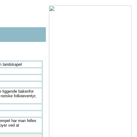
om landskapet
ne liggende bakenfor
 norske folkeeventyr,
sempel har man felles
byer ved at