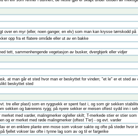
agt over en myr (eller, noen ganger, en elv) som man kan krysse tørrskodd på
kker opp fra et flatere område eller ut av en bakke
ed tett, sammenhengende vegetasjon av busker, dvergbjerk eller vidjer
k, at man går et sted hvor man er beskyttet for vinden; "et le" er et sted av de
slikt beskyttet sted
vt. tre eller plast) som en ryggsekk er spent fast i, og som gir sekken stabilit
lom sekken og bærerens rygg; på nyere sekker er meisen oftest sydd inn i sel
r merket med varder, malingmerker og/eller skilt; T-merkede stier er stier som
gen og er merket med røde malingmerker (oftest T'er) - og evt. varder
 lav er en enklere plante enn mose som vokser sakte og ofte på steder hvor i
på fjellet vokser lav ofte i tynne lag som av og til er fargerike