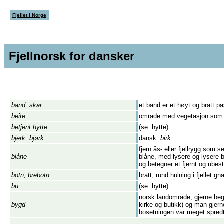
Fjellet i Norge
Fjellnorsk for dansker
band, skar
et band er et høyt og bratt p
beite
område med vegetasjon som hu
betjent hytte
(se: hytte)
bjerk, bjørk
dansk:
birk
fjern ås- eller fjellrygg som
blåne
blåne, med lysere og lysere b
og betegner et fjernt og ube
botn, brebotn
bratt, rund hulning i fjellet g
bu
(se: hytte)
norsk landområde, gjerne begr
bygd
kirke og butikk) og man gjern
bosetningen var meget spred