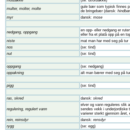
motbakke
(se: utforbakke)
gule bær som typisk finnes på
multer, molter, molte
de bringebær (dansk:
hindbæ
myr
dansk:
mose
en opp- eller nedgang er ruten
nedgang, oppgang
eller fra et platå opp på en to
niste
mat man har med seg på tur
nos
(se: tind)
nut
(se: tind)
oppgang
(se: nedgang)
oppakning
alt man bærer med seg på tu
pigg
(se: tind)
ras, skred
dansk:
skred
elver og vann reguleres slik 
regulering, regulert vann
sendes vekk i underjordiske 
varierer sterkt gjennom året,
rein, reinsdyr
dansk:
rensdyr
rygg
(se: egg)