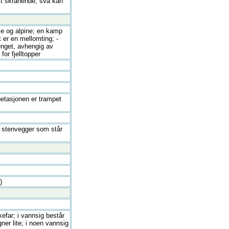
est skrånende; sva kan
sse og alpine; en kamp
t er en mellomting; -
renget, avhengig av
for fjelltopper
egetasjonen er trampet
fra stenvegger som står
)
kefar; i vannsig består
ner lite; i noen vannsig