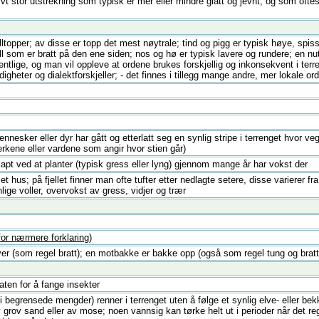
tivt stor utstrekning som typisk er mer eller mindre glatt og jevnt, og som oft
fjelltopper; av disse er topp det mest nøytrale; tind og pigg er typisk høye, spi
ell som er bratt på den ene siden; nos og hø er typisk lavere og rundere; en nu
entlige, og man vil oppleve at ordene brukes forskjellig og inkonsekvent i ter
eldigheter og dialektforskjeller; - det finnes i tillegg mange andre, mer lokale ord 
nnesker eller dyr har gått og etterlatt seg en synlig stripe i terrenget hvor v
merkene eller vardene som angir hvor stien går)
apt ved at planter (typisk gress eller lyng) gjennom mange år har vokst der
 et hus; på fjellet finner man ofte tufter etter nedlagte setere, disse varierer 
nlige voller, overvokst av gress, vidjer og trær
 for nærmere forklaring
)
er (som regel bratt); en motbakke er bakke opp (også som regel tung og bratt
aten for å fange insekter
i begrensede mengder) renner i terrenget uten å følge et synlig elve- eller bek
grov sand eller av mose; noen vannsig kan tørke helt ut i perioder når det reg