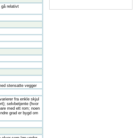
 gå relativt
t med stensatte vegger
arierer fra enkle skjul
rt); selvbetjente (hvor
 bare med ett rom; noen
 mindre grad er bygd om
ge elver som løp under