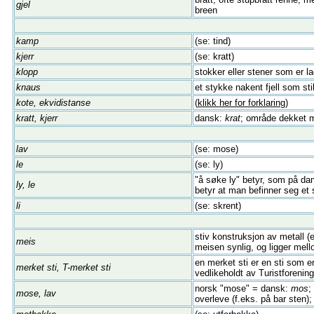
gjel
breen
kamp
(se: tind)
kjerr
(se: kratt)
klopp
stokker eller stener som er l
knaus
et stykke nakent fjell som sti
kote, ekvidistanse
(
klikk her for forklaring
)
kratt, kjerr
dansk:
krat
; område dekket m
lav
(se: mose)
le
(se: ly)
"å søke ly" betyr, som på dans
ly, le
betyr at man befinner seg et 
li
(se: skrent)
stiv konstruksjon av metall (e
meis
meisen synlig, og ligger mel
en merket sti er en sti som e
merket sti, T-merket sti
vedlikeholdt av Turistforenin
norsk "mose" = dansk:
mos
;
mose, lav
overleve (f.eks. på bar sten); 