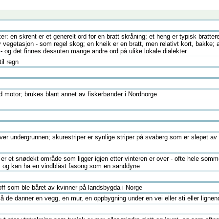
kker: en skrent er et generelt ord for en bratt skråning; et heng er typisk bratte
av vegetasjon - som regel skog; en kneik er en bratt, men relativt kort, bakke; a
e - og det finnes dessuten mange andre ord på ulike lokale dialekter
il regn
d motor; brukes blant annet av fiskerbønder i Nordnorge
er undergrunnen; skurestriper er synlige striper på svaberg som er slepet av 
" er et snødekt område som ligger igjen etter vinteren er over - ofte hele so
ø, og kan ha en vindblåst fasong som en sanddyne
stoff som ble båret av kvinner på landsbygda i Norge
 de danner en vegg, en mur, en oppbygning under en vei eller sti eller lignen