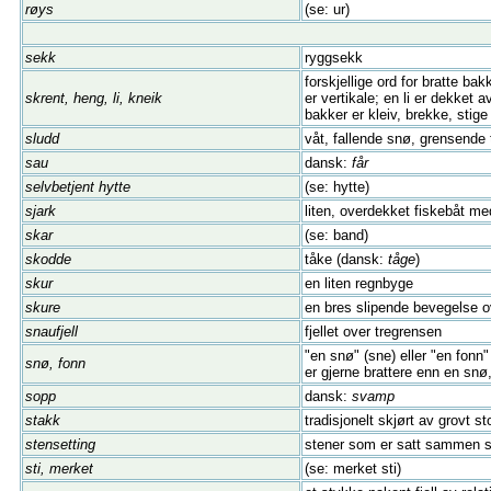
røys
(se: ur)
sekk
ryggsekk
forskjellige ord for bratte ba
skrent, heng, li, kneik
er vertikale; en li er dekket 
bakker er kleiv, brekke, stig
sludd
våt, fallende snø, grensende t
sau
dansk:
får
selvbetjent hytte
(se: hytte)
sjark
liten, overdekket fiskebåt me
skar
(se: band)
skodde
tåke (dansk:
tåge
)
skur
en liten regnbyge
skure
en bres slipende bevegelse ov
snaufjell
fjellet over tregrensen
"en snø" (sne) eller "en fonn
snø, fonn
er gjerne brattere enn en sn
sopp
dansk:
svamp
stakk
tradisjonelt skjørt av grovt 
stensetting
stener som er satt sammen så
sti, merket
(se: merket sti)