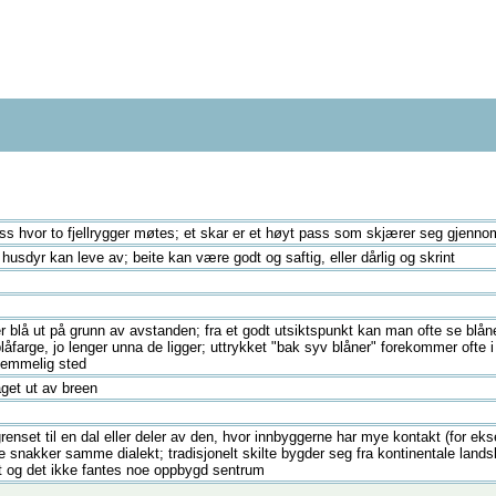
ass hvor to fjellrygger møtes; et skar er et høyt pass som skjærer seg gjenn
sdyr kan leve av; beite kan være godt og saftig, eller dårlig og skrint
 ser blå ut på grunn av avstanden; fra et godt utsiktspunkt kan man ofte se blå
låfarge, jo lenger unna de ligger; uttrykket "bak syv blåner" forekommer ofte i
stemmelig sted
naget ut av breen
enset til en dal eller deler av den, hvor innbyggerne har mye kontakt (for ek
e snakker samme dialekt; tradisjonelt skilte bygder seg fra kontinentale lands
t og det ikke fantes noe oppbygd sentrum