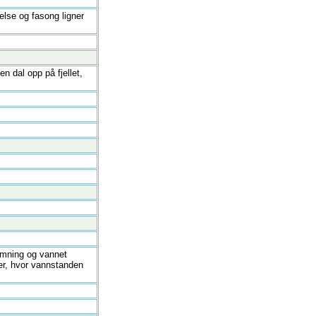
else og fasong ligner
n dal opp på fjellet,
demning og vannet
er, hvor vannstanden