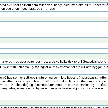
ativt avrundet fjellparti som faller av til begge sider men ofte gir mulighet for å
; en egg er en meget bratt og smal rygg
 så høye og med godt beite; det mest typiske heilandskap er i Setesdalsheiene
, hvor man kan sitte i ly for regnet eller overnatte; hellere blir ofte bygget u
se på hus som er satt opp i naturen og som ikke bebos på helårsbasis; hytter v
; Turistforeningen opprettholder hytter av tre slag: betjente (hvor mat fås serve
 du selv tilbereder) og ubetjente (uten mat); en bu er en enklere hytte, ofte
avbenyttelse; noen buer og hytter er gamle setre eller skjul som i større eller
med en elv som renner i bunnen; de fleste gjel er skapt under istiden av mekti