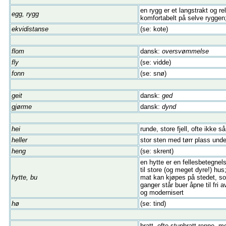
en rygg er et langstrakt og rel
egg, rygg
komfortabelt på selve ryggen
ekvidistanse
(se: kote)
flom
dansk:
oversvømmelse
fly
(se: vidde)
fonn
(se: snø)
geit
dansk:
ged
gjørme
dansk:
dynd
hei
runde, store fjell, ofte ikke
heller
stor sten med tørr plass under
heng
(se: skrent)
en hytte er en fellesbetegnel
til store (og meget dyre!) hus
hytte, bu
mat kan kjøpes på stedet, som
ganger står buer åpne til fri 
og modernisert
hø
(se: tind)
bratt, ofte stupbratt renne, 