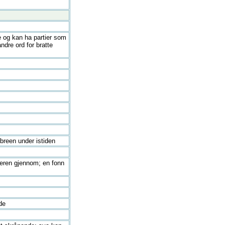
re og kan ha partier som
ndre ord for bratte
breen under istiden
mmeren gjennom; en fonn
de