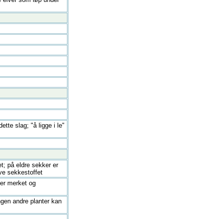
tte slag; "å ligge i le"
et; på eldre sekker er
ve sekkestoffet
 er merket og
ngen andre planter kan