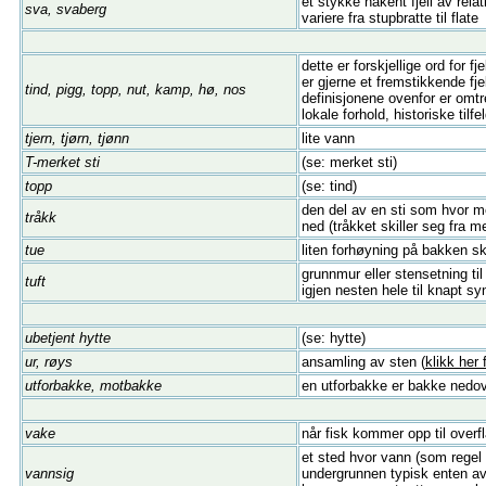
et stykke nakent fjell av rela
sva, svaberg
variere fra stupbratte til flate
dette er forskjellige ord for 
er gjerne et fremstikkende fj
tind, pigg, topp, nut, kamp, hø, nos
definisjonene ovenfor er omtr
lokale forhold, historiske tilf
tjern, tjørn, tjønn
lite vann
T-merket sti
(se: merket sti)
topp
(se: tind)
den del av en sti som hvor me
tråkk
ned (tråkket skiller seg fra 
tue
liten forhøyning på bakken sk
grunnmur eller stensetning til
tuft
igjen nesten hele til knapt sy
ubetjent hytte
(se: hytte)
ur, røys
ansamling av sten (
klikk her
utforbakke, motbakke
en utforbakke er bakke nedov
vake
når fisk kommer opp til overfl
et sted hvor vann (som regel 
vannsig
undergrunnen typisk enten av 