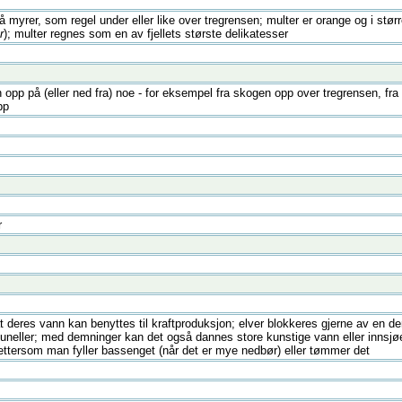
 myrer, som regel under eller like over tregrensen; multer er orange og i størr
r
); multer regnes som en av fjellets største delikatesser
 opp på (eller ned fra) noe - for eksempel fra skogen opp over tregrensen, fra e
pp
r
at deres vann kan benyttes til kraftproduksjon; elver blokkeres gjerne av en 
tuneller; med demninger kan det også dannes store kunstige vann eller innsjø
 ettersom man fyller bassenget (når det er mye nedbør) eller tømmer det