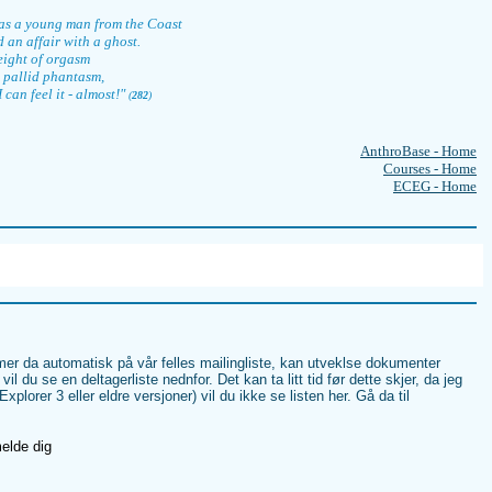
as a young man from the Coast
an affair with a ghost.
eight of orgasm
 pallid phantasm,
I can feel it - almost!"
(
282
)
AnthroBase - Home
Courses - Home
ECEG - Home
er da automatisk på vår felles mailingliste, kan utveklse dokumenter
il du se en deltagerliste nednfor. Det kan ta litt tid før dette skjer, da jeg
orer 3 eller eldre versjoner) vil du ikke se listen her. Gå da til