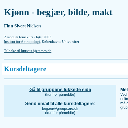
Kjønn - begjær, bilde, makt
Finn Sivert Nielsen
2 moduls temakurs - høst 2003
Institut for Antropologi
, Københavns Universitet
Tilbake til kursets hjemmeside
Kursdeltagere
Gå til gruppens lukkede side
Mel
(kun for påmeldte)
Ved 
onli
må g
Send email til alle kursdeltagere:
grup
begaer@groupcare.dk
(kun for påmeldte)