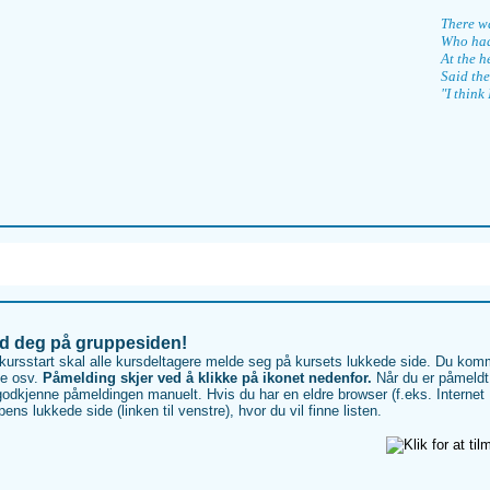
There w
Who had 
At the h
Said the
"I think 
d deg på gruppesiden!
kursstart skal alle kursdeltagere melde seg på kursets lukkede side. Du komm
ne osv.
Påmelding skjer ved å klikke på ikonet nedenfor.
Når du er påmeldt v
odkjenne påmeldingen manuelt. Hvis du har en eldre browser (f.eks. Internet Expl
pens lukkede side (linken til venstre), hvor du vil finne listen.